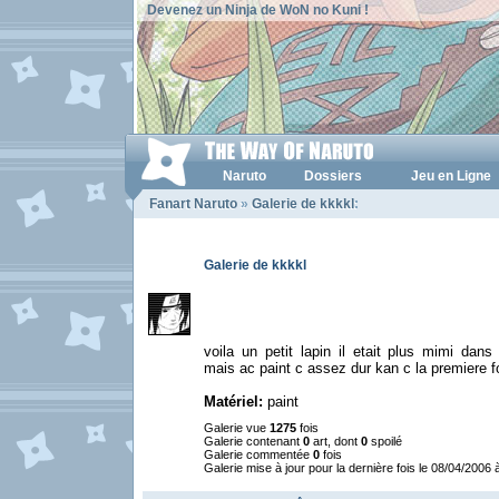
Devenez un Ninja de WoN no Kuni !
Naruto
Dossiers
Jeu en Ligne
Fanart Naruto
»
Galerie de kkkkl
:
Galerie de kkkkl
voila un petit lapin il etait plus mimi dan
mais ac paint c assez dur kan c la premiere fo
Matériel:
paint
Galerie vue
1275
fois
Galerie contenant
0
art, dont
0
spoilé
Galerie commentée
0
fois
Galerie mise à jour pour la dernière fois le 08/04/2006 