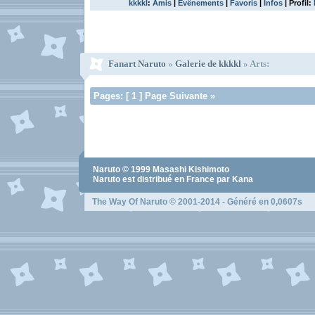
kkkkl
:
Amis
|
Evênements
|
Favoris
|
Infos
| Profil:
Fanart Naruto
»
Galerie de kkkkl
» Arts:
Pages: [ 1 ] Page Suivante »
Naruto
© 1999
Masashi Kishimoto
Naruto
est distribué en France par Kana
The Way Of Naruto
© 2001-2014 - Généré en 0,0607s