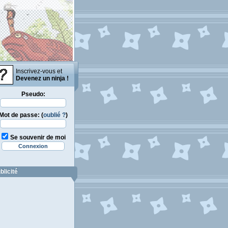
Inscrivez-vous et
Devenez un ninja !
Pseudo:
Mot de passe: (
oublié ?
)
Se souvenir de moi
blicité