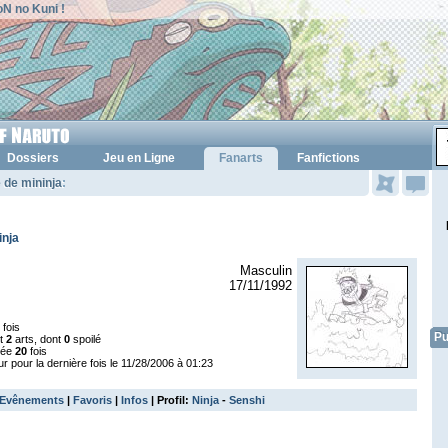
N no Kuni !
Dossiers
Jeu en Ligne
Fanarts
Fanfictions
 de mininja
:
inja
Masculin
17/11/1992
fois
Pu
nt
2
arts, dont
0
spoilé
tée
20
fois
ur pour la dernière fois le 11/28/2006 à 01:23
Evênements
|
Favoris
|
Infos
| Profil:
Ninja
-
Senshi