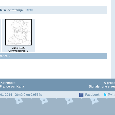
lerie de mininja
» Arts:
Vues: 1022
Commentaires: 9
vante »
 Kishimoto
À prop
 France par Kana
Signaler une erre
01-2014 - Généré en 0,0534s
Facebook
Twitt