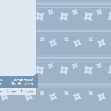
os
Confidentialité
ur
Signaler un bug
er
Equipe
À propos