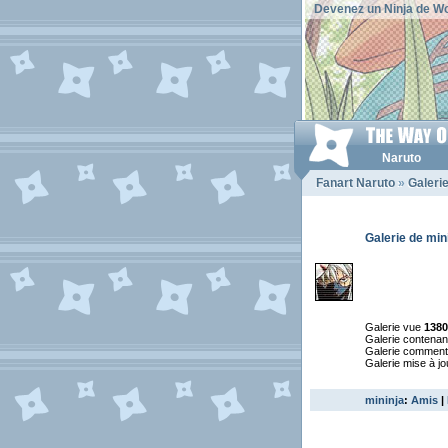
Devenez un Ninja de Wo
Naruto
Fanart Naruto
»
Galerie
Galerie de min
Galerie vue
1380
Galerie contena
Galerie commen
Galerie mise à jo
mininja
:
Amis
|