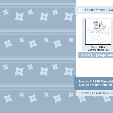
Fanart Naruto
»
Ga
Vues: 1346
Commentaires: 11
Pages: [ 1 ] Page Sui
Naruto
© 1999
Masashi
Naruto
est distribué en
The Way Of Naruto
© 20