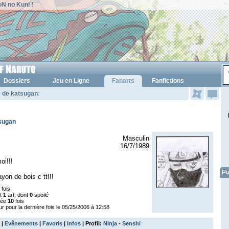
N no Kuni !
Dossiers
Jeu en Ligne
Fanarts
Fanfictions
e de katsugan
:
tsugan
Masculin
16/7/1989
oi!!!
Pu
yon de bois c tt!!!
fois
nt
1
art, dont
0
spoilé
tée
10
fois
ur pour la dernière fois le 05/25/2006 à 12:58
|
Evênements
|
Favoris
|
Infos
| Profil:
Ninja
-
Senshi