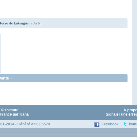
lerie de katsugan
» Arts:
vante »
 Kishimoto
À prop
 France par Kana
Signaler une erre
01-2014 - Généré en 0,0557s
Facebook
Twitt