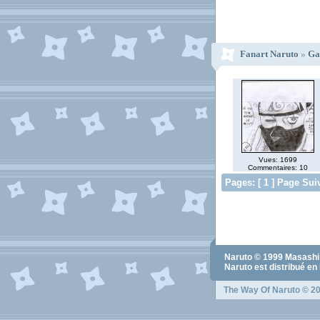
Fanart Naruto
»
Ga
Vues: 1699
Commentaires: 10
Pages: [ 1 ] Page Sui
Naruto
© 1999
Masashi
Naruto
est distribué en
The Way Of Naruto
© 20