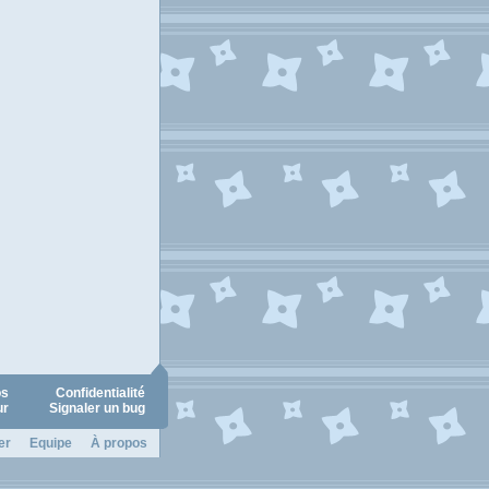
os
Confidentialité
ur
Signaler un bug
er
Equipe
À propos