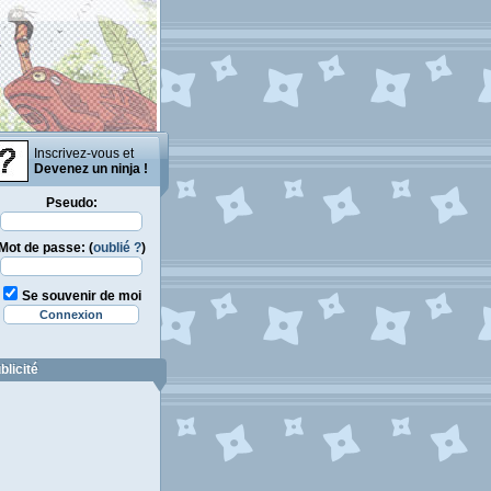
Inscrivez-vous et
Devenez un ninja !
Pseudo:
Mot de passe: (
oublié ?
)
Se souvenir de moi
blicité