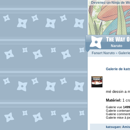
Devenez un Ninja de Wo
Naruto
Fanart Naruto
»
Galeri
Galerie de ka
mé dessin a m
Matériel:
1 cra
Galerie vue
1499
Galerie contena
Galerie commen
Galerie mise à jo
katsugan
:
Amis