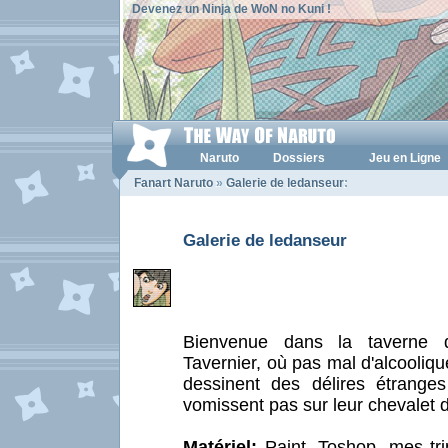
Devenez un Ninja de WoN no Kuni !
Naruto
Dossiers
Jeu en Ligne
Fanart Naruto
»
Galerie de ledanseur
:
Galerie de ledanseur
Bienvenue dans la taverne 
Tavernier, où pas mal d'alcooliqu
dessinent des délires étranges 
vomissent pas sur leur chevalet d'
Matériel:
Paint, Toshop, mes tri