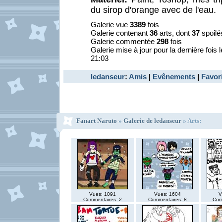
du sirop d'orange avec de l'eau.
Galerie vue
3389
fois
Galerie contenant
36
arts, dont
37
spoilé
Galerie commentée
298
fois
Galerie mise à jour pour la dernière fois 
21:03
ledanseur
:
Amis
|
Evênements
|
Favor
Fanart Naruto
»
Galerie de ledanseur
» Arts:
Vues: 1091
Vues: 1604
V
Commentaires: 2
Commentaires: 8
Com