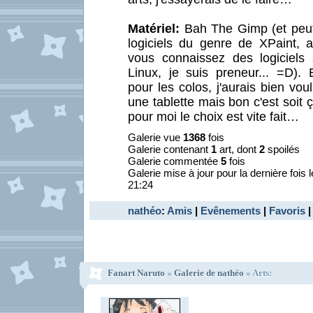
Matériel:
Bah The Gimp (et peut-
logiciels du genre de XPaint, 
vous connaissez des logiciel
Linux, je suis preneur... =D). 
pour les colos, j'aurais bien vo
une tablette mais bon c'est soit ç
pour moi le choix est vite fait…
Galerie vue
1368
fois
Galerie contenant
1
art, dont
2
spoilés
Galerie commentée
5
fois
Galerie mise à jour pour la dernière fois 
21:24
nathéo
:
Amis
|
Evênements
|
Favoris
Fanart Naruto
»
Galerie de nathéo
» Arts: