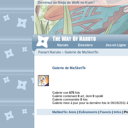
Devenez un Ninja de WoN no Kuni !
Naruto
Dossiers
Jeu en Ligne
Fanart Naruto
»
Galerie de MaSketTe
:
Galerie de MaSketTe
Galerie vue
675
fois
Galerie contenant
0
art, dont
0
spoilé
Galerie commentée
0
fois
Galerie mise à jour pour la dernière fois le 09/18/2011 
MaSketTe
:
Amis
|
Evênements
|
Favoris
|
Infos
| Pr