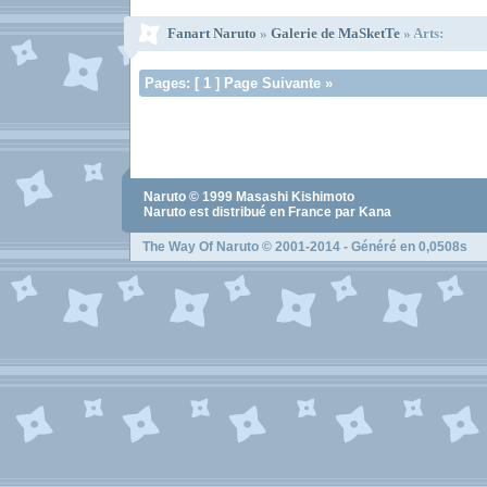
Fanart Naruto
»
Galerie de MaSketTe
» Arts:
Pages: [ 1 ] Page Suivante »
Naruto
© 1999
Masashi Kishimoto
Naruto
est distribué en France par Kana
The Way Of Naruto
© 2001-2014 - Généré en 0,0508s