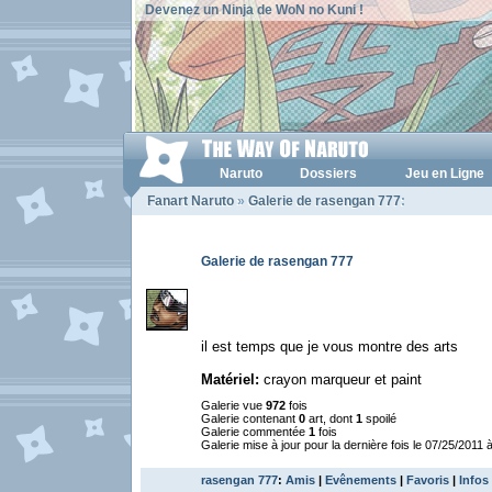
Devenez un Ninja de WoN no Kuni !
Naruto
Dossiers
Jeu en Ligne
Fanart Naruto
»
Galerie de rasengan 777
:
Galerie de rasengan 777
il est temps que je vous montre des arts
Matériel:
crayon marqueur et paint
Galerie vue
972
fois
Galerie contenant
0
art, dont
1
spoilé
Galerie commentée
1
fois
Galerie mise à jour pour la dernière fois le 07/25/2011 
rasengan 777
:
Amis
|
Evênements
|
Favoris
|
Infos