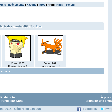
Amis
|
Evênements
|
Favoris
|
Infos
| Profil:
Ninja
-
Senshi
lerie de romain000007
» Arts:
Vues: 1237
Vues: 982
Commentaires: 9
Commentaires: 3
vante »
 Kishimoto
À prop
 France par Kana
Signaler une erre
01-2014 - Généré en 0,0629s
Facebook
Twitt