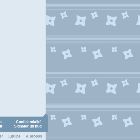
os
Confidentialité
ur
Signaler un bug
er
Equipe
À propos