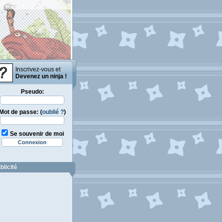
Inscrivez-vous et
Devenez un ninja !
Pseudo:
Mot de passe: (
oublié ?
)
Se souvenir de moi
blicité