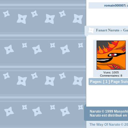
romain000007
:
Fanart Naruto
»
Ga
Vues: 1005
Commentaires: 8
Pages: [ 1 ] Page Sui
Naruto
© 1999
Masashi
Naruto
est distribué en
The Way Of Naruto
© 20