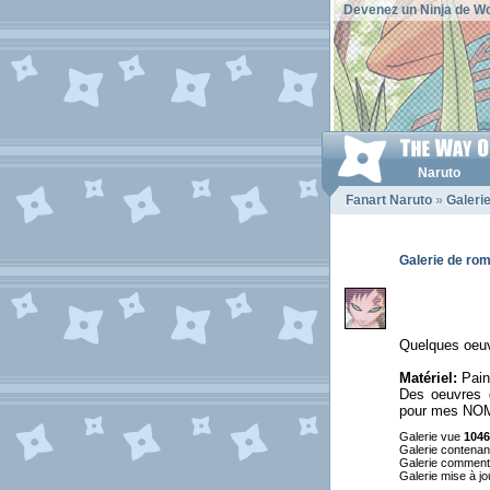
Devenez un Ninja de Wo
Naruto
Fanart Naruto
»
Galeri
Galerie de ro
Quelques oeuv
Matériel:
Paint
Des oeuvres d
pour mes NO
Galerie vue
1046
Galerie contena
Galerie commen
Galerie mise à jo