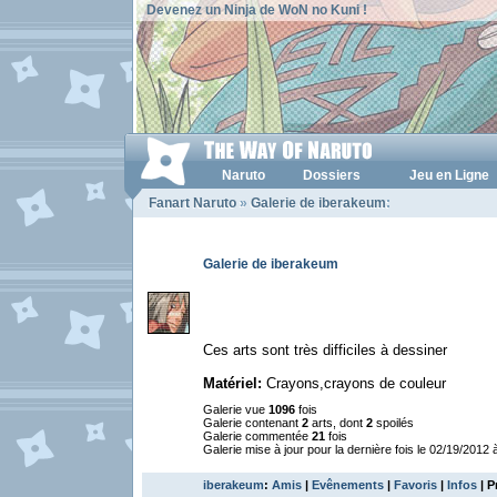
Devenez un Ninja de WoN no Kuni !
Naruto
Dossiers
Jeu en Ligne
Fanart Naruto
»
Galerie de iberakeum
:
Galerie de iberakeum
Ces arts sont très difficiles à dessiner
Matériel:
Crayons,crayons de couleur
Galerie vue
1096
fois
Galerie contenant
2
arts, dont
2
spoilés
Galerie commentée
21
fois
Galerie mise à jour pour la dernière fois le 02/19/2012 
iberakeum
:
Amis
|
Evênements
|
Favoris
|
Infos
| P