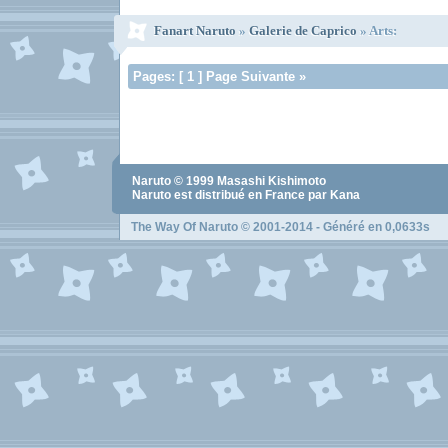
Fanart Naruto
»
Galerie de Caprico
» Arts:
Pages: [ 1 ] Page Suivante »
Naruto
© 1999
Masashi Kishimoto
Naruto
est distribué en France par Kana
The Way Of Naruto
© 2001-2014 - Généré en 0,0633s