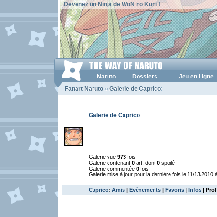
Devenez un Ninja de WoN no Kuni !
Naruto
Dossiers
Jeu en Ligne
Fanart Naruto
»
Galerie de Caprico
:
Galerie de Caprico
Galerie vue
973
fois
Galerie contenant
0
art, dont
0
spoilé
Galerie commentée
0
fois
Galerie mise à jour pour la dernière fois le 11/13/2010 
Caprico
:
Amis
|
Evênements
|
Favoris
|
Infos
| Prof