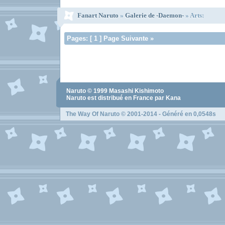
Fanart Naruto
»
Galerie de -Daemon-
» Arts:
Pages: [ 1 ] Page Suivante »
Naruto
© 1999
Masashi Kishimoto
Naruto
est distribué en France par Kana
The Way Of Naruto
© 2001-2014 - Généré en 0,0548s