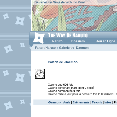
Devenez un Ninja de WoN no Kuni !
Naruto
Dossiers
Jeu en Ligne
Fanart Naruto
»
Galerie de -Daemon-
:
Galerie de -Daemon-
Galerie vue
606
fois
Galerie contenant
0
art, dont
0
spoilé
Galerie commentée
0
fois
Galerie mise à jour pour la dernière fois le 03/04/2010 
-Daemon-
:
Amis
|
Evênements
|
Favoris
|
Infos
| Pr