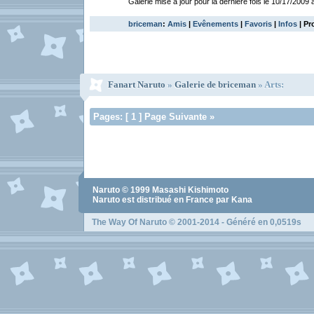
Galerie mise à jour pour la dernière fois le 10/17/2009 
briceman
:
Amis
|
Evênements
|
Favoris
|
Infos
| Pr
Fanart Naruto
»
Galerie de briceman
» Arts:
Pages: [ 1 ] Page Suivante »
Naruto
© 1999
Masashi Kishimoto
Naruto
est distribué en France par Kana
The Way Of Naruto
© 2001-2014 - Généré en 0,0519s