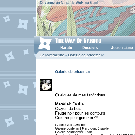
Devenez un Ninja de WoN no Kuni !
Naruto
Dossiers
Jeu en Ligne
Fanart Naruto
»
Galerie de briceman
:
Galerie de briceman
Quelques de mes fanfictions
Matériel:
Feuille
Crayon de bois
Feutre noir pour les contours
Gomme pour gommer ^^
Galerie vue
1039
fois
Galerie contenant
0
art, dont
0
spoilé
Galerie commentée
0
fois