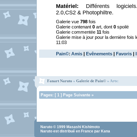
Matériel:
Différents logiciel
2.0,CS2 & Photophiltre.
Galerie vue
798
fois
Galerie contenant
0
art, dont
0
spoilé
Galerie commentée
11
fois
Galerie mise à jour pour la dernière fois 
11:03
Pain©
:
Amis
|
Evênements
|
Favoris
|
Fanart Naruto
»
Galerie de Pain©
» Arts:
Pages: [ 1 ] Page Suivante »
Naruto
© 1999
Masashi Kishimoto
Naruto
est distribué en France par Kana