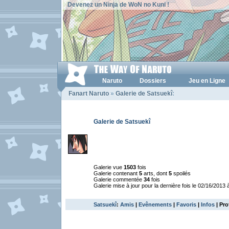
Devenez un Ninja de WoN no Kuni !
Naruto
Dossiers
Jeu en Ligne
Fanart Naruto
»
Galerie de Satsuekî
:
Galerie de Satsuekî
Galerie vue
1503
fois
Galerie contenant
5
arts, dont
5
spoilés
Galerie commentée
34
fois
Galerie mise à jour pour la dernière fois le 02/16/2013 
Satsuekî
:
Amis
|
Evênements
|
Favoris
|
Infos
| Pro