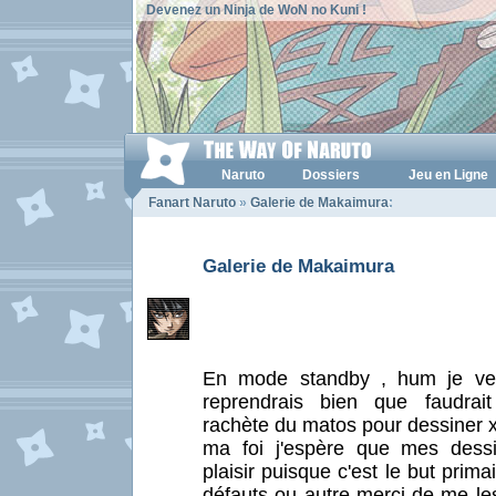
Devenez un Ninja de WoN no Kuni !
Naruto
Dossiers
Jeu en Ligne
Fanart Naruto
»
Galerie de Makaimura
:
Galerie de Makaimura
En mode standby , hum je ver
reprendrais bien que faudra
rachète du matos pour dessiner x
ma foi j'espère que mes dess
plaisir puisque c'est le but primai
défauts ou autre merci de me le