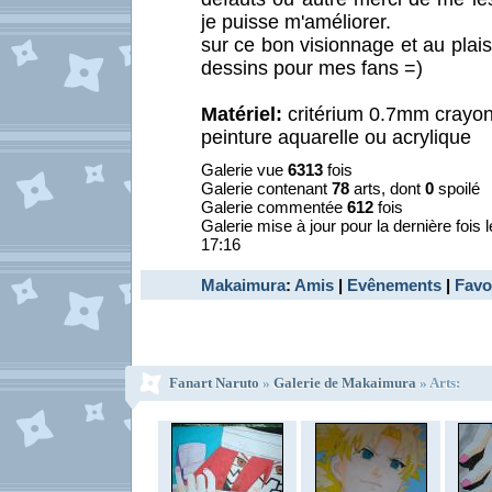
je puisse m'améliorer.
sur ce bon visionnage et au plais
dessins pour mes fans =)
Matériel:
critérium 0.7mm crayon
peinture aquarelle ou acrylique
Galerie vue
6313
fois
Galerie contenant
78
arts, dont
0
spoilé
Galerie commentée
612
fois
Galerie mise à jour pour la dernière fois 
17:16
Makaimura
:
Amis
|
Evênements
|
Favo
Fanart Naruto
»
Galerie de Makaimura
» Arts: