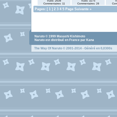
Vues: 2639
Vues: 3275
V
Commentaires: 11
Commentaires: 26
Com
Pages: [ 1 ]
2
3
4
5
Page Suivante »
Naruto
© 1999
Masashi Kishimoto
Naruto
est distribué en France par Kana
The Way Of Naruto
© 2001-2014 - Généré en 0,0300s