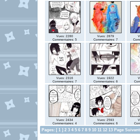
Vues: 2280
Vues: 2879
V
Commentaires: 5
Commentaires: 7
Comm
Vues: 2316
Vues: 1922
V
Commentaires: 7
Commentaires: 6
Com
Vues: 2434
Vues: 2593
V
Commentaires: 4
Commentaires: 6
Com
Pages: [ 1 ]
2
3
4
5
6
7
8
9
10
11
12
13
Page Suivant