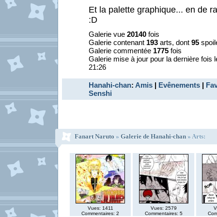
Et la palette graphique... en de 
:D
Galerie vue
20140
fois
Galerie contenant
193
arts, dont
95
spoil
Galerie commentée
1775
fois
Galerie mise à jour pour la dernière fois 
21:26
Hanahi-chan
:
Amis
|
Evênements
|
Fav
Senshi
Fanart Naruto
»
Galerie de Hanahi-chan
» Arts:
Vues: 1411
Vues: 2579
V
Commentaires: 2
Commentaires: 5
Com