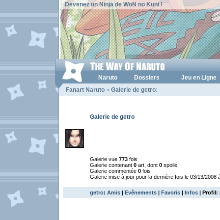
Devenez un Ninja de WoN no Kuni !
Naruto
Dossiers
Jeu en Ligne
Fanart Naruto
»
Galerie de getro
:
Galerie de getro
Galerie vue
773
fois
Galerie contenant
0
art, dont
0
spoilé
Galerie commentée
0
fois
Galerie mise à jour pour la dernière fois le 03/13/2008 
getro
:
Amis
|
Evênements
|
Favoris
|
Infos
| Profil: