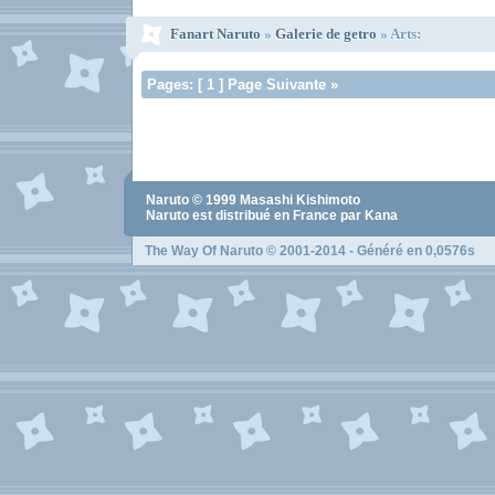
Fanart Naruto
»
Galerie de getro
» Arts:
Pages: [ 1 ] Page Suivante »
Naruto
© 1999
Masashi Kishimoto
Naruto
est distribué en France par Kana
The Way Of Naruto
© 2001-2014 - Généré en 0,0576s